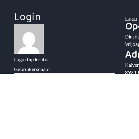
Login
Login
Op
Dinsda
Vrijdag
Ad
Login bij de site.
Kalver
Gebruikersnaam
8924 
Po
Wachtwoord
Postb
8903 
Em
inform
Onthoud mij