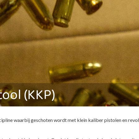
tool (KKP)
scipline waarbij geschoten wordt met klein kaliber pistolen en revo