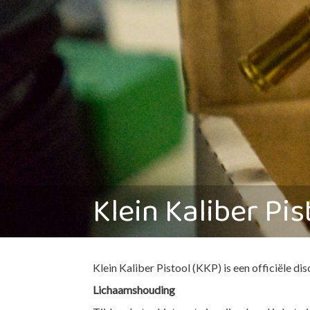
Klein Kaliber Pis
Klein Kaliber Pistool (KKP) is een officiële di
Lichaamshouding