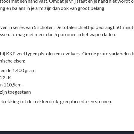
pistool met één hand vast. Omdat je vrij staat en je hand niet wordt 
g en balans in je arm zijn dan ook van groot belang.
jven in series van 5 schoten. De totale schiettijd bedraagt 50 minu
sen. Je mag niet meer dan 5 patronen in het wapen laden.
je bij KKP veel typen pistolen en revolvers. Om de grote variabele
nische eisen:
ven de 1.400 gram
 .22LR
dan 110,5cm.
 zijn toegestaan
etrekking tot de trekkerdruk, greepbreedte en steunen.