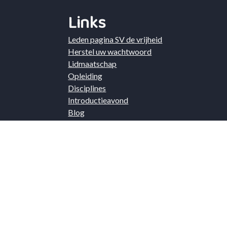
Links
Leden pagina SV de vrijheid
Herstel uw wachtwoord
Lidmaatschap
Opleiding
Disciplines
Introductieavond
Blog
Wet van Dam
Gastschutters/Jagers
Contact
Gastschutters op de vereniging
Privacyverklaring