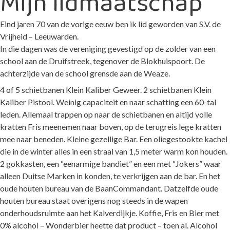
Mijn lidmaatschap
Eind jaren 70 van de vorige eeuw ben ik lid geworden van S.V. de
Vrijheid – Leeuwarden.
In die dagen was de vereniging gevestigd op de zolder van een
school aan de Druifstreek, tegenover de Blokhuispoort. De
achterzijde van de school grensde aan de Weaze.
4 of 5 schietbanen Klein Kaliber Geweer. 2 schietbanen Klein
Kaliber Pistool. Weinig capaciteit en naar schatting een 60-tal
leden. Allemaal trappen op naar de schietbanen en altijd volle
kratten Fris meenemen naar boven, op de terugreis lege kratten
mee naar beneden. Kleine gezellige Bar. Een oliegestookte kachel
die in de winter alles in een straal van 1,5 meter warm kon houden.
2 gokkasten, een “eenarmige bandiet” en een met “Jokers” waar
alleen Duitse Marken in konden, te verkrijgen aan de bar. En het
oude houten bureau van de BaanCommandant. Datzelfde oude
houten bureau staat overigens nog steeds in de wapen
onderhoudsruimte aan het Kalverdijkje. Koffie, Fris en Bier met
0% alcohol – Wonderbier heette dat product – toen al. Alcohol